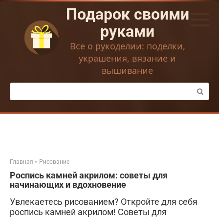
Перейти
Подарок своими
к
контенту
руками
Все о рукоделии: поделки,
украшения, вязание и
вышивание
Поиск:
Главная
»
Рисование
Роспись камней акрилом: советы для
начинающих и вдохновение
Увлекаетесь рисованием? Откройте для себя
роспись камней акрилом! Советы для