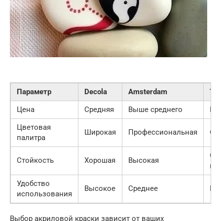
Параметр
Decola
Amsterdam
Tik
Цена
Средняя
Выше среднего
Вы
Цветовая
Широкая
Профессиональная
Ог
палитра
Оч
Стойкость
Хорошая
Высокая
вы
Удобство
Высокое
Среднее
Вы
использования
Выбор акриловой краски зависит от ваших