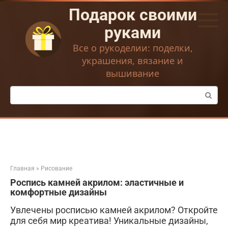
Перейти
Подарок своими
к
контенту
руками
Все о рукоделии: поделки,
украшения, вязание и
вышивание
Поиск:
Главная
»
Рисование
Роспись камней акрилом: эластичные и
комфортные дизайны
Увлечены росписью камней акрилом? Откройте
для себя мир креатива! Уникальные дизайны,