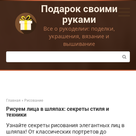
Перейти
Подарок своими
к
контенту
руками
Все о рукоделии: поделки,
украшения, вязание и
вышивание
Поиск:
Главная
»
Рисование
Рисуем лица в шляпах: секреты стиля и
техники
Узнайте секреты рисования элегантных лиц в
шляпах! От классических портретов до