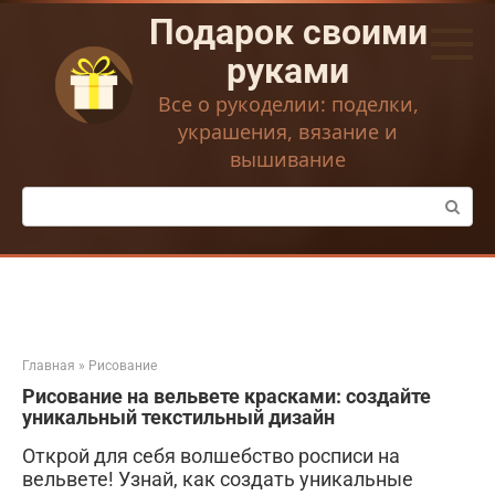
Перейти
Подарок своими
к
контенту
руками
Все о рукоделии: поделки,
украшения, вязание и
вышивание
Поиск:
Главная
»
Рисование
Рисование на вельвете красками: создайте
уникальный текстильный дизайн
Открой для себя волшебство росписи на
вельвете! Узнай, как создать уникальные