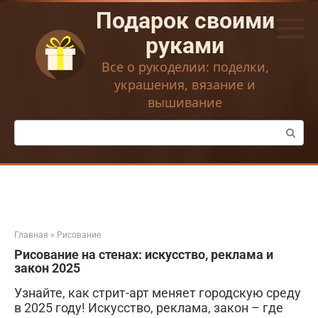
Перейти
Подарок своими
к
контенту
руками
Все о рукоделии: поделки,
украшения, вязание и
вышивание
Поиск:
Главная
»
Рисование
Рисование на стенах: искусство, реклама и
закон 2025
Узнайте, как стрит-арт меняет городскую среду
в 2025 году! Искусство, реклама, закон – где