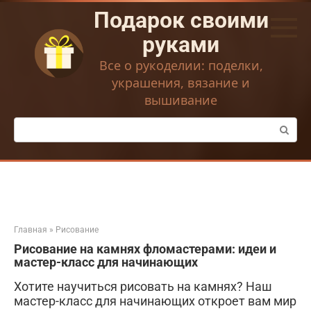
Перейти
Подарок своими
к
контенту
руками
Все о рукоделии: поделки,
украшения, вязание и
вышивание
Поиск:
Главная
»
Рисование
Рисование на камнях фломастерами: идеи и
мастер-класс для начинающих
Хотите научиться рисовать на камнях? Наш
мастер-класс для начинающих откроет вам мир