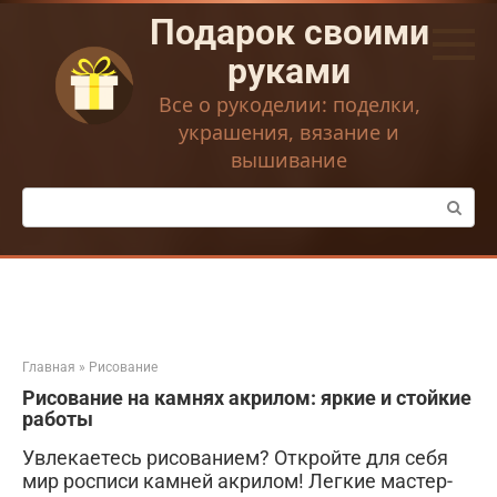
Перейти
Подарок своими
к
контенту
руками
Все о рукоделии: поделки,
украшения, вязание и
вышивание
Поиск:
Главная
»
Рисование
Рисование на камнях акрилом: яркие и стойкие
работы
Увлекаетесь рисованием? Откройте для себя
мир росписи камней акрилом! Легкие мастер-