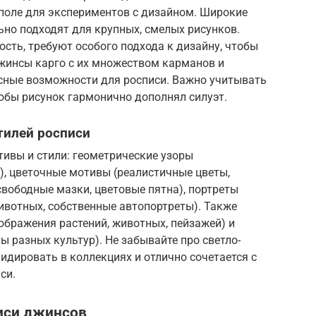
поле для экспериментов с дизайном. Широкие
льно подходят для крупных, смелых рисунков.
сть, требуют особого подхода к дизайну, чтобы
жинсы карго с их множеством карманов и
сные возможности для росписи. Важно учитывать
обы рисунок гармонично дополнял силуэт.
тилей росписи
ивы и стили: геометрические узоры
и), цветочные мотивы (реалистичные цветы,
свободные мазки, цветовые пятна), портреты
ивотных, собственные автопортреты). Также
ображения растений, животных, пейзажей) и
ы разных культур). Не забывайте про светло-
идировать в коллекциях и отлично сочетается с
си.
иси джинсов