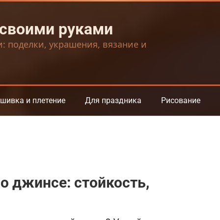
 своими руками
и: поделки, украшения, вязание и
шивка и плетение
Для праздника
Рисование
о джинсе: стойкость,