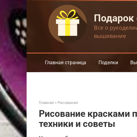
Перейти
к
Подарок
контенту
Все о рукодели
вышивание
Главная страница
Поделки
Вы
Главная
»
Рисование
Рисование красками п
техники и советы