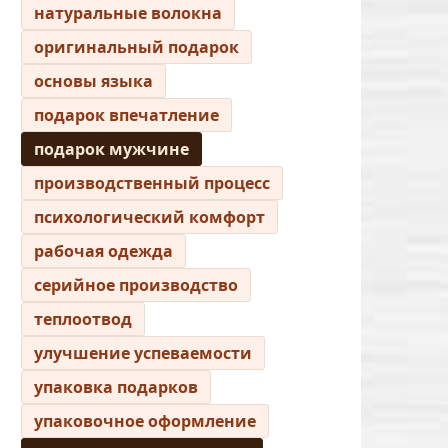
натуральные волокна
оригинальный подарок
основы языка
подарок впечатление
подарок мужчине
производственный процесс
психологический комфорт
рабочая одежда
серийное производство
теплоотвод
улучшение успеваемости
упаковка подарков
упаковочное оформление