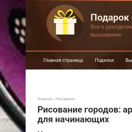
Перейти
к
Подарок
контенту
Все о рукодели
вышивание
Главная страница
Поделки
Вы
Главная
»
Рисование
Рисование городов: а
для начинающих