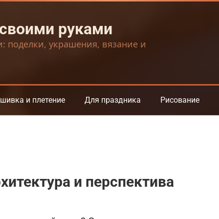
 своими руками
и: поделки, украшения, вязание и
шивка и плетение
Для праздника
Рисование
рхитектура и перспектива