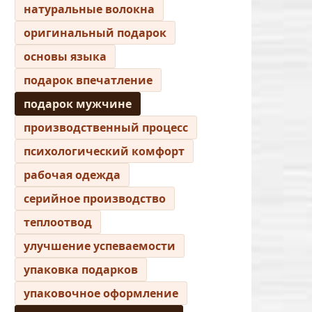
натуральные волокна
оригинальный подарок
основы языка
подарок впечатление
подарок мужчине
производственный процесс
психологический комфорт
рабочая одежда
серийное производство
теплоотвод
улучшение успеваемости
упаковка подарков
упаковочное оформление