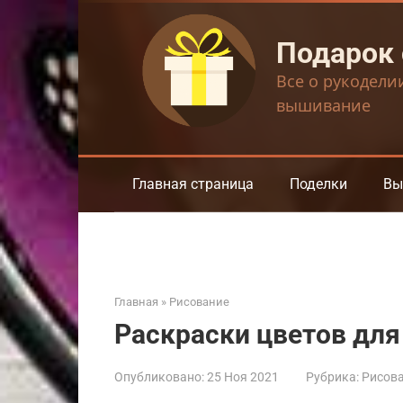
Перейти
к
Подарок
контенту
Все о рукодели
вышивание
Главная страница
Поделки
Вы
Главная
»
Рисование
Раскраски цветов для
Опубликовано:
25 Ноя 2021
Рубрика:
Рисов