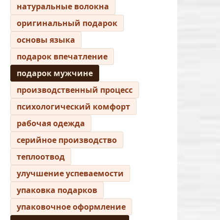
натуральные волокна
оригинальный подарок
основы языка
подарок впечатление
подарок мужчине
производственный процесс
психологический комфорт
рабочая одежда
серийное производство
теплоотвод
улучшение успеваемости
упаковка подарков
упаковочное оформление