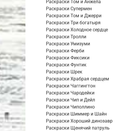
Раскраски Том и Анжела
Раскраски Супермен
Раскраски Том и Джерри
Раскраски Три богатыря
Раскраски Холодное сердце
Раскраски Тролли
Раскраски Умизуми
Раскраски Ферби
Раскраски Фиксики
Раскраски Фунтик
Раскраски Шрек
Раскраски Храбрая сердцем
Раскраски Чаггингтон
Раскраски Чародейки
Раскраски Чип и Дейл
Раскраски Чиполлино
Раскраски Шиммер и Шайн
Раскраски Хороший динозавр
Раскраски Щенячий патруль