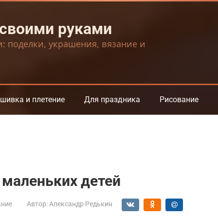
 своими руками
и: поделки, украшения, вязание и
шивка и плетение
Для праздника
Рисование
 маленьких детей
ание
Автор:
Александр Редькин