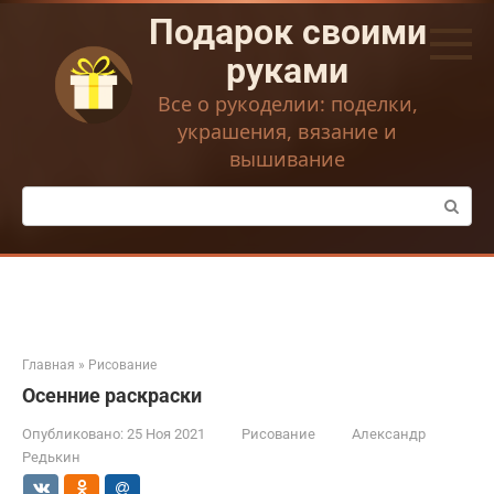
Перейти
Подарок своими
к
контенту
руками
Все о рукоделии: поделки,
украшения, вязание и
вышивание
Поиск:
Главная
»
Рисование
Осенние раскраски
Опубликовано:
25 Ноя 2021
Рисование
Александр
Редькин