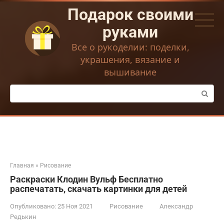
Перейти
Подарок своими
к
контенту
руками
Все о рукоделии: поделки,
украшения, вязание и
вышивание
Поиск:
Главная
»
Рисование
Раскраски Клодин Вульф Бесплатно
распечатать, скачать картинки для детей
Опубликовано:
25 Ноя 2021
Рисование
Александр
Редькин