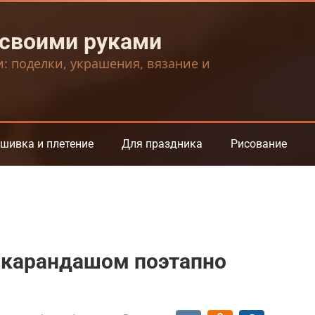
 своими руками
и: поделки, украшения, вязание и
шивка и плетение
Для праздника
Рисование
я карандашом поэтапно