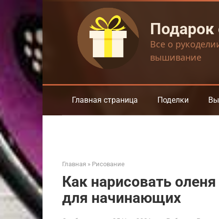
Перейти
к
Подарок
контенту
Все о рукодели
вышивание
Главная страница
Поделки
Вы
Главная
»
Рисование
Как нарисовать олен
для начинающих