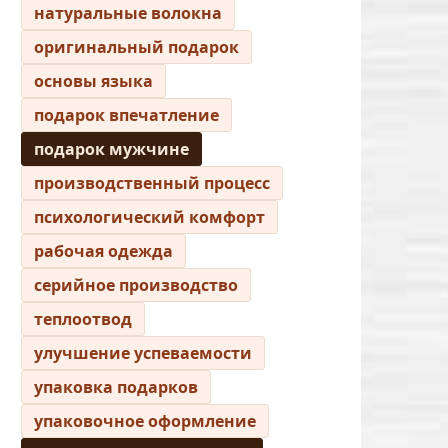
натуральные волокна
оригинальный подарок
основы языка
подарок впечатление
подарок мужчине
производственный процесс
психологический комфорт
рабочая одежда
серийное производство
теплоотвод
улучшение успеваемости
упаковка подарков
упаковочное оформление