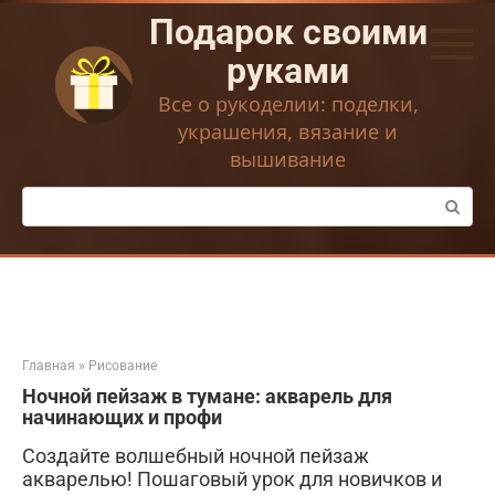
Перейти
Подарок своими
к
контенту
руками
Все о рукоделии: поделки,
украшения, вязание и
вышивание
Поиск:
Главная
»
Рисование
Ночной пейзаж в тумане: акварель для
начинающих и профи
Создайте волшебный ночной пейзаж
акварелью! Пошаговый урок для новичков и