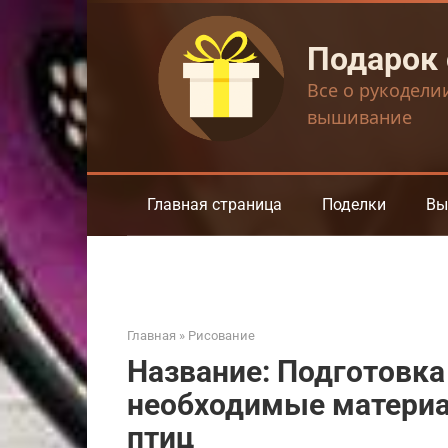
Перейти
к
Подарок
контенту
Все о рукодели
вышивание
Главная страница
Поделки
Вы
Главная
»
Рисование
Название: Подготовка
необходимые материа
птиц