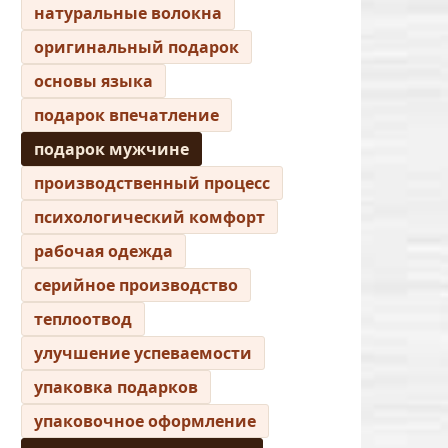
натуральные волокна
оригинальный подарок
основы языка
подарок впечатление
подарок мужчине
производственный процесс
психологический комфорт
рабочая одежда
серийное производство
теплоотвод
улучшение успеваемости
упаковка подарков
упаковочное оформление