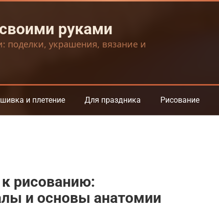
 своими руками
и: поделки, украшения, вязание и
шивка и плетение
Для праздника
Рисование
 к рисованию:
лы и основы анатомии