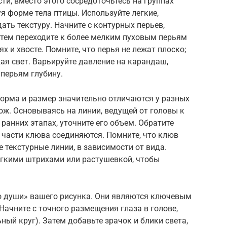
ти; вместо этого сосредоточьтесь на группах
я форме тела птицы. Используйте легкие,
ть текстуру. Начните с контурных перьев,
атем переходите к более мелким пуховым перьям
 и хвосте. Помните, что перья не лежат плоско;
ая свет. Варьируйте давление на карандаш,
 перьям глубину.
форма и размер значительно отличаются у разных
хож. Основываясь на линии, ведущей от головы к
ранних этапах, уточните его объем. Обратите
я части клюва соединяются. Помните, что клюв
 текстурные линии, в зависимости от вида.
егкими штрихами или растушевкой, чтобы
ло души» вашего рисунка. Они являются ключевым
ачните с точного размещения глаза в голове,
ный круг). Затем добавьте зрачок и блики света,