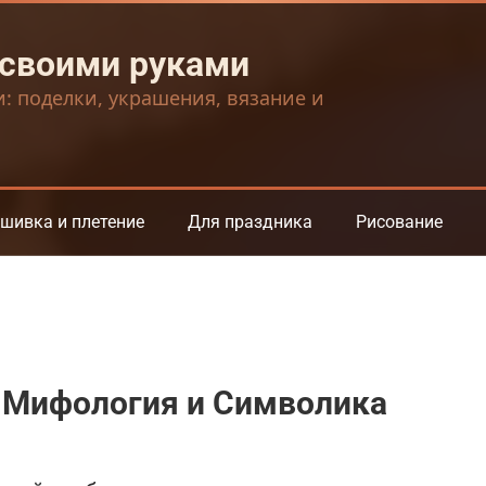
 своими руками
и: поделки, украшения, вязание и
шивка и плетение
Для праздника
Рисование
, Мифология и Символика