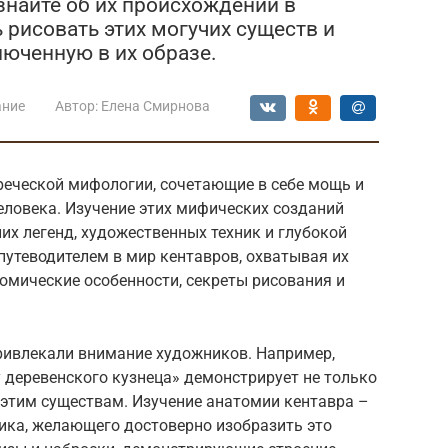
знайте об их происхождении в
 рисовать этих могучих существ и
люченную в их образе.
ание
Автор:
Елена Смирнова
реческой мифологии, сочетающие в себе мощь и
еловека. Изучение этих мифических созданий
х легенд, художественных техник и глубокой
путеводителем в мир кентавров, охватывая их
омические особенности, секреты рисования и
привлекали внимание художников. Например,
 деревенского кузнеца» демонстрирует не только
к этим существам. Изучение анатомии кентавра –
ка, желающего достоверно изобразить это