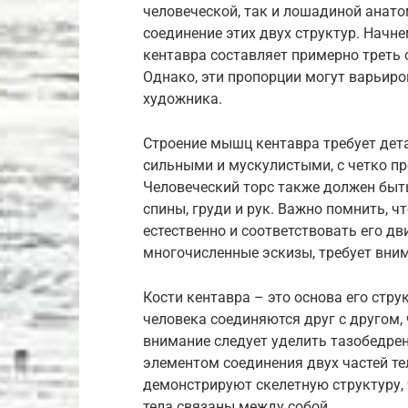
человеческой, так и лошадиной анат
соединение этих двух структур. Начне
кентавра составляет примерно треть 
Однако, эти пропорции могут варьиро
художника.
Строение мышц кентавра требует дет
сильными и мускулистыми, с четко п
Человеческий торс также должен быт
спины, груди и рук. Важно помнить,
естественно и соответствовать его д
многочисленные эскизы, требует вни
Кости кентавра – это основа его стр
человека соединяются друг с другом,
внимание следует уделить тазобедре
элементом соединения двух частей те
демонстрируют скелетную структуру, 
тела связаны между собой.