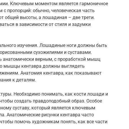
омии. Ключевым моментом является гармоничное
м с пропорций: обычно, человеческая часть
от общей высоты, а лошадиная – две трети.
ваться в зависимости от стиля и задумки
ального изучения. Лошадиные ноги должны быть
рорисованными сухожилиями и суставами.
ь анатомически верным, с проработкой мышц
 что мышцы кентавра должны выглядеть
вижениям. Анатомия кентавра, как показывают
мания к деталям.
уктуры. Необходимо понимать, как кости лошади и
 чтобы создать правдоподобный образ. Особое
нному суставу, который является ключевым
ла. Анатомические рисунки кентавра часто
чтобы помочь художникам понять, как все части