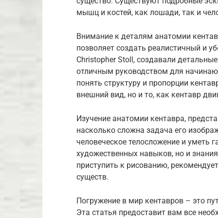
существо. Существуют подробные эск
мышц и костей, как лошади, так и чел
Внимание к деталям анатомии кентавр
позволяет создать реалистичный и уб
Christopher Stoll, создавали детальн
отличным руководством для начинаю
понять структуру и пропорции кентав
внешний вид, но и то, как кентавр д
Изучение анатомии кентавра, предста
насколько сложна задача его изобра
человеческое телосложение и уметь г
художественных навыков, но и знания
приступить к рисованию, рекомендует
существ.
Погружение в мир кентавров – это пу
Эта статья предоставит вам все необ