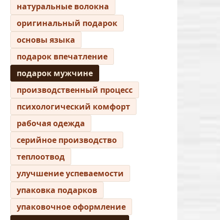
натуральные волокна
оригинальный подарок
основы языка
подарок впечатление
подарок мужчине
производственный процесс
психологический комфорт
рабочая одежда
серийное производство
теплоотвод
улучшение успеваемости
упаковка подарков
упаковочное оформление