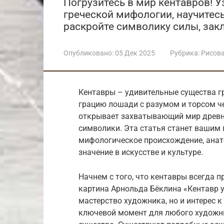
Погрузитесь в мир кентавров! У
греческой мифологии, научитесь
раскройте символику силы, зак
Опубликовано:
05 Дек 2025
Рубрика:
Рисов
Кентавры – удивительные существа г
грацию лошади с разумом и торсом ч
открывает захватывающий мир древни
символики. Эта статья станет вашим 
мифологическое происхождение, анат
значение в искусстве и культуре.
Начнем с того, что кентавры всегда 
картина Арнольда Бёклина «Кентавр у
мастерство художника, но и интерес 
ключевой момент для любого художни