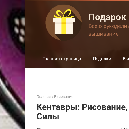
Перейти
к
Подарок
контенту
Все о рукодели
вышивание
Главная страница
Поделки
Вы
Главная
»
Рисование
Кентавры: Рисование
Силы