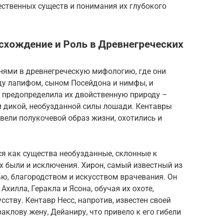
ественных существ и понимания их глубокого
схождение и Роль в Древнегреческих
нями в древнегреческую мифологию, где они
у лапифом, сыном Посейдона и нимфы, и
 предопределила их двойственную природу –
и дикой, необузданной силы лошади. Кентавры
 вели полукочевой образ жизни, охотились и
я как существа необузданные, склонные к
их были и исключения. Хирон, самый известный из
ю, благородством и искусством врачевания. Он
Ахилла, Геракла и Ясона, обучая их охоте,
ству. Кентавр Несс, напротив, известен своей
аклову жену, Дейаниру, что привело к его гибели