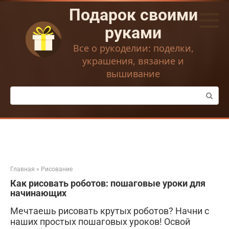
Перейти
Подарок своими
к
контенту
руками
Все о рукоделии: поделки,
украшения, вязание и
вышивание
Поиск:
Главная
»
Рисование
Как рисовать роботов: пошаговые уроки для
начинающих
Мечтаешь рисовать крутых роботов? Начни с
наших простых пошаговых уроков! Освой