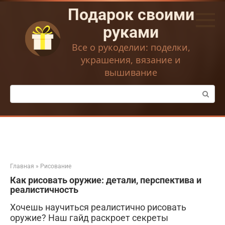
Перейти
Подарок своими
к
контенту
руками
Все о рукоделии: поделки,
украшения, вязание и
вышивание
Поиск:
Главная
»
Рисование
Как рисовать оружие: детали, перспектива и
реалистичность
Хочешь научиться реалистично рисовать
оружие? Наш гайд раскроет секреты