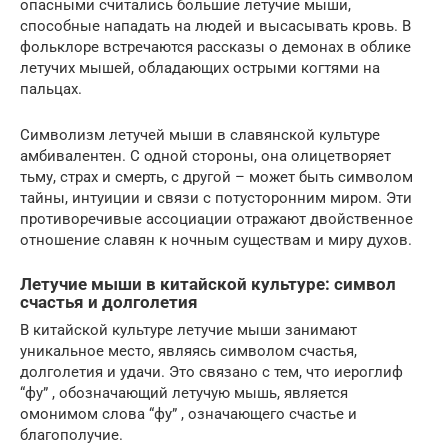
опасными считались большие летучие мыши,
способные нападать на людей и высасывать кровь. В
фольклоре встречаются рассказы о демонах в облике
летучих мышей, обладающих острыми когтями на
пальцах.
Символизм летучей мыши в славянской культуре
амбивалентен. С одной стороны, она олицетворяет
тьму, страх и смерть, с другой – может быть символом
тайны, интуиции и связи с потусторонним миром. Эти
противоречивые ассоциации отражают двойственное
отношение славян к ночным существам и миру духов.
Летучие мыши в китайской культуре: символ
счастья и долголетия
В китайской культуре летучие мыши занимают
уникальное место, являясь символом счастья,
долголетия и удачи. Это связано с тем, что иероглиф
“фу” , обозначающий летучую мышь, является
омонимом слова “фу” , означающего счастье и
благополучие.