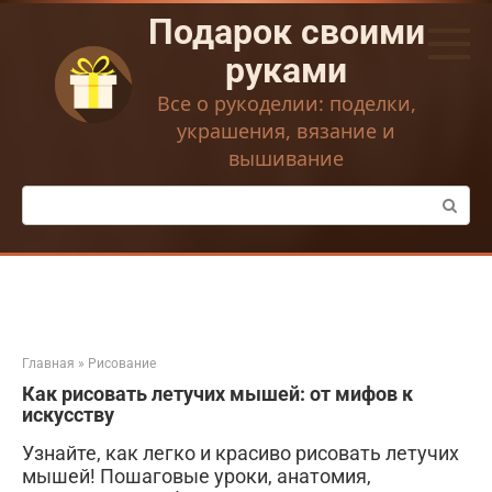
Перейти
Подарок своими
к
контенту
руками
Все о рукоделии: поделки,
украшения, вязание и
вышивание
Поиск:
Главная
»
Рисование
Как рисовать летучих мышей: от мифов к
искусству
Узнайте, как легко и красиво рисовать летучих
мышей! Пошаговые уроки, анатомия,