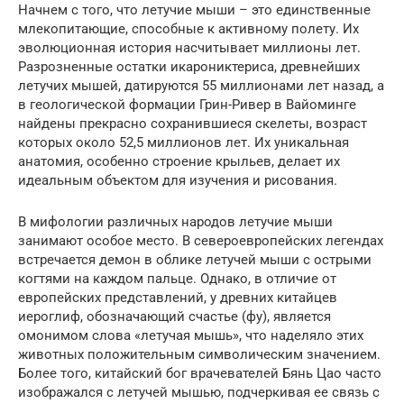
Начнем с того, что летучие мыши – это единственные
млекопитающие, способные к активному полету. Их
эволюционная история насчитывает миллионы лет.
Разрозненные остатки икарониктериса, древнейших
летучих мышей, датируются 55 миллионами лет назад, а
в геологической формации Грин-Ривер в Вайоминге
найдены прекрасно сохранившиеся скелеты, возраст
которых около 52,5 миллионов лет. Их уникальная
анатомия, особенно строение крыльев, делает их
идеальным объектом для изучения и рисования.
В мифологии различных народов летучие мыши
занимают особое место. В североевропейских легендах
встречается демон в облике летучей мыши с острыми
когтями на каждом пальце. Однако, в отличие от
европейских представлений, у древних китайцев
иероглиф, обозначающий счастье (фу), является
омонимом слова «летучая мышь», что наделяло этих
животных положительным символическим значением.
Более того, китайский бог врачевателей Бянь Цао часто
изображался с летучей мышью, подчеркивая ее связь с