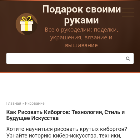
Перейти
Подарок своими
к
контенту
руками
Все о рукоделии: поделки,
украшения, вязание и
вышивание
Поиск:
Главная
»
Рисование
Как Рисовать Киборгов: Технологии, Стиль и
Будущее Искусства
Хотите научиться рисовать крутых киборгов?
Узнайте историю кибер-искусства, техники,