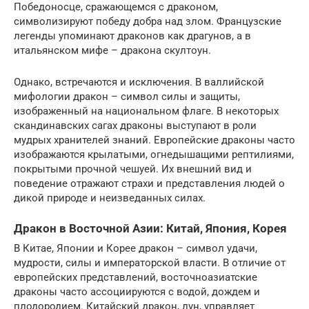
Победоносце, сражающемся с драконом,
символизируют победу добра над злом. Французские
легенды упоминают драконов как драгунов, а в
итальянском мифе – дракона скултоун.
Однако, встречаются и исключения. В валлийской
мифологии дракон – символ силы и защиты,
изображенный на национальном флаге. В некоторых
скандинавских сагах драконы выступают в роли
мудрых хранителей знаний. Европейские драконы часто
изображаются крылатыми, огнедышащими рептилиями,
покрытыми прочной чешуей. Их внешний вид и
поведение отражают страхи и представления людей о
дикой природе и неизведанных силах.
Дракон в Восточной Азии: Китай, Япония, Корея
В Китае, Японии и Корее дракон – символ удачи,
мудрости, силы и императорской власти. В отличие от
европейских представлений, восточноазиатские
драконы часто ассоциируются с водой, дождем и
плодородием. Китайский дракон, лун, управляет