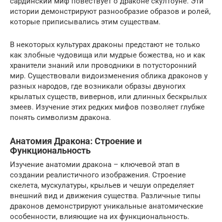
сардинский миф повествует о драконе скултоуне. Эти
истории демонстрируют разнообразие образов и ролей,
которые приписывались этим существам.
В некоторых культурах драконы предстают не только
как злобные чудовища или мудрые божества, но и как
хранители знаний или проводники в потусторонний
мир. Существовали видоизменения облика драконов у
разных народов, где возникали образы двуногих
крылатых существ, вивернов, или длинных бескрылых
змеев. Изучение этих редких мифов позволяет глубже
понять символизм дракона.
Анатомия Дракона: Строение и
Функциональность
Изучение анатомии дракона – ключевой этап в
создании реалистичного изображения. Строение
скелета, мускулатуры, крыльев и чешуи определяет
внешний вид и движения существа. Различные типы
драконов демонстрируют уникальные анатомические
особенности, влияющие на их функциональность.