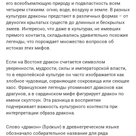
его всеобъемлющую природу и подвластность всем
четырем стихиям: огню, воде, воздуху и земле. В разных
культурах драконы предстают в различных формах – от
двуногих крылатых существ до длинных и бескрылых
змеев. Интересно, что даже в культурах, не имевших
прямого контакта, складывались удивительно похожие
легенды, что порождает множество вопросов об
истоках этих мифов.
Если на Востоке дракон считается символом
уверенности, мудрости, силы и императорской власти,
то в европейской культуре он часто изображается как
злобное чудовище, охраняющее сокровища или сеющее
хаос. Французские легенды упоминают драконов как
драгунов, а в сардинском мифе фигурирует дракон по
имени скултоун. Эта разница в восприятии
подчеркивает важность культурного контекста при
интерпретации образа дракона.
Слово «дракон» (δράκων) в древнегреческом языке
обозначало собирательное название для ряда