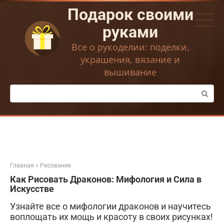
Перейти
Подарок своими
к
контенту
руками
Все о рукоделии: поделки,
украшения, вязание и
вышивание
Поиск:
Главная
»
Рисование
Как Рисовать Драконов: Мифология и Сила в
Искусстве
Узнайте все о мифологии драконов и научитесь
воплощать их мощь и красоту в своих рисунках!