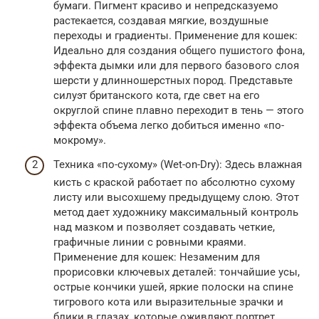
бумаги. Пигмент красиво и непредсказуемо
растекается, создавая мягкие, воздушные
переходы и градиенты. Применение для кошек:
Идеально для создания общего пушистого фона,
эффекта дымки или для первого базового слоя
шерсти у длинношерстных пород. Представьте
силуэт британского кота, где свет на его
округлой спине плавно переходит в тень — этого
эффекта объема легко добиться именно «по-
мокрому».
Техника «по-сухому» (Wet-on-Dry): Здесь влажная
кисть с краской работает по абсолютно сухому
листу или высохшему предыдущему слою. Этот
метод дает художнику максимальный контроль
над мазком и позволяет создавать четкие,
графичные линии с ровными краями.
Применение для кошек: Незаменим для
прорисовки ключевых деталей: тончайшие усы,
острые кончики ушей, яркие полоски на спине
тигрового кота или выразительные зрачки и
блики в глазах, которые оживляют портрет.