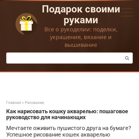
Перейти
Подарок своими
к
контенту
руками
Все о рукоделии: поделки,
украшения, вязание и
вышивание
Поиск:
Главная
»
Рисование
Как нарисовать кошку акварелью: пошаговое
руководство для начинающих
Мечтаете оживить пушистого друга на бумаге?
Успешное рисование кошек акварелью