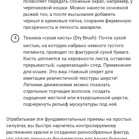
позволяет передать сложный окрас, например, у
черепаховой кошки. Можно нанести основной
рыжий тон, а после высыхания добавить
черные и кремовые пятна, сохраняя фирменную
прозрачность и легкость акварели.
Техника «сухая кисть» (Dry Brush): Почти сухой
кистью, на которую набрано немного густого
пигмента, проводят по фактурной сухой бумаге.
Кисть цепляется за неровности листа, оставляя
прерывистый, «царапающий» след. Применение
для кошек: Это ваш главный секрет для
имитации реалистичной текстуры шерсти!
Легкими движениями можно показать
отдельные торчащие волоски, создать
ощущение жесткой или взъерошенной шерсти,
подчеркнуть рельеф мускулатуры под ней.
Отрабатывая эти фундаментальные приемы на простых
силуэтах, вы быстро научитесь контролируемому
растеканию краски и созданию разнообразных фактур,
что станет прочным фундаментом для ваших будущих