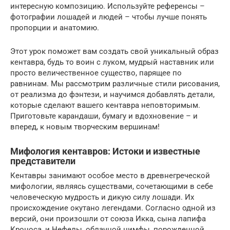
интересную композицию. Используйте референсы –
фотографии лошадей и людей – чтобы лучше понять
пропорции и анатомию.
Этот урок поможет вам создать свой уникальный образ
кентавра, будь то воин с луком, мудрый наставник или
просто величественное существо, парящее по
равнинам. Мы рассмотрим различные стили рисования,
от реализма до фэнтези, и научимся добавлять детали,
которые сделают вашего кентавра неповторимым.
Приготовьте карандаши, бумагу и вдохновение – и
вперед, к новым творческим вершинам!
Мифология кентавров: Истоки и известные
представители
Кентавры занимают особое место в древнегреческой
мифологии, являясь существами, сочетающими в себе
человеческую мудрость и дикую силу лошади. Их
происхождение окутано легендами. Согласно одной из
версий, они произошли от союза Икка, сына лапифа
Кроноса, и Нефелы, облачной нимфы, порожденной