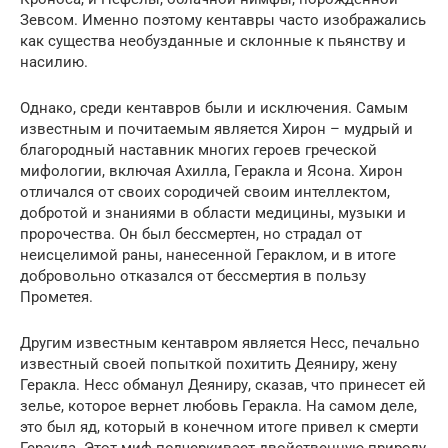
Зевсом. Именно поэтому кентавры часто изображались
как существа необузданные и склонные к пьянству и
насилию.
Однако, среди кентавров были и исключения. Самым
известным и почитаемым является Хирон – мудрый и
благородный наставник многих героев греческой
мифологии, включая Ахилла, Геракла и Ясона. Хирон
отличался от своих сородичей своим интеллектом,
добротой и знаниями в области медицины, музыки и
пророчества. Он был бессмертен, но страдал от
неисцелимой раны, нанесенной Гераклом, и в итоге
добровольно отказался от бессмертия в пользу
Прометея.
Другим известным кентавром является Несс, печально
известный своей попыткой похитить Деяниру, жену
Геракла. Несс обманул Деяниру, сказав, что принесет ей
зелье, которое вернет любовь Геракла. На самом деле,
это был яд, который в конечном итоге привел к смерти