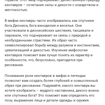
Геракла. Этот миф подчеркивает двойственную природу
кентавров – сочетание силы и дикости с коварством и
жестокостью.
В мифах кентавры часто изображались как спутники
бога Диониса, бога виноделия и веселья. Они
участвовали в дионисийских шествиях, танцевали и
пировали, что подчеркивает их связь с природой и
необузданными страстями. Их образ часто
символизировал борьбу между разумом и инстинктами,
цивилизацией и дикостью. Изучение мифологии
кентавров поможет вам лучше понять их характер и
особенности, что, безусловно, пригодится при
рисовании.
Понимание роли кентавров в мифах и легендах
позволит вам создать более глубокий и осмысленный
образ при рисовании. Подумайте, какого кентавра вы
хотите изобразить – мудрого наставника, дикого воина
или спутника бога? Это поможет вам определить его
позу, выражение лица и детали одежды и оружия.