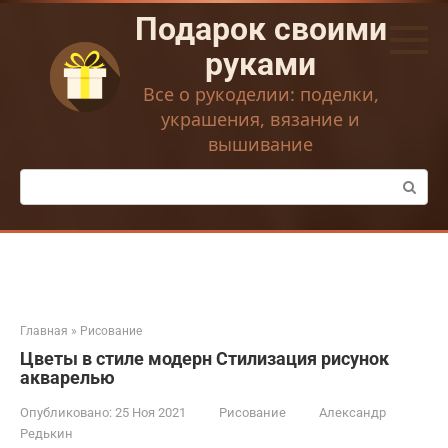
Перейти
Подарок своими
к
контенту
руками
Все о рукоделии: поделки,
украшения, вязание и
вышивание
Поиск:
Главная
»
Рисование
Цветы в стиле модерн Стилизация рисунок
акварелью
Опубликовано:
25 Ноя 2021
Рисование
Александр
Редькин