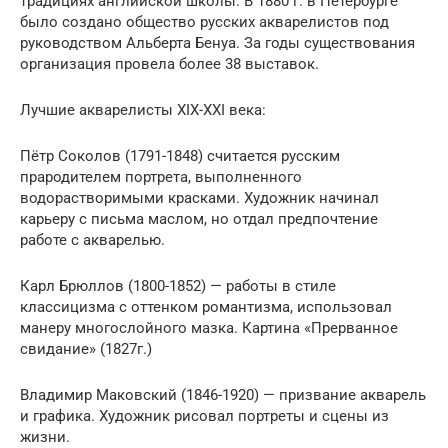
традициях английской школы. В 1880 г. в Петербурге
было создано общество русских акварелистов под
руководством Альберта Бенуа. За годы существования
организация провела более 38 выставок.
Лучшие акварелисты XIX-XXI века:
Пётр Соколов (1791-1848) считается русским
прародителем портрета, выполненного
водорастворимыми красками. Художник начинал
карьеру с письма маслом, но отдал предпочтение
работе с акварелью.
Карл Брюллов (1800-1852) — работы в стиле
классицизма с оттенком романтизма, использовал
манеру многослойного мазка. Картина «Прерванное
свидание» (1827г.)
Владимир Маковский (1846-1920) — призвание акварель
и графика. Художник рисовал портреты и сцены из
жизни.