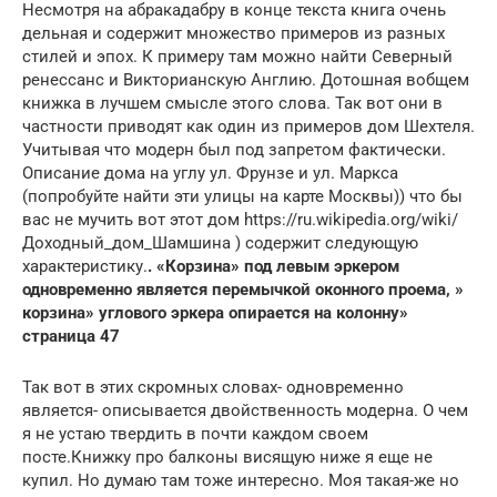
Несмотря на абракадабру в конце текста книга очень
дельная и содержит множество примеров из разных
стилей и эпох. К примеру там можно найти Северный
ренессанс и Викторианскую Англию. Дотошная вобщем
книжка в лучшем смысле этого слова. Так вот они в
частности приводят как один из примеров дом Шехтеля.
Учитывая что модерн был под запретом фактически.
Описание дома на углу ул. Фрунзе и ул. Маркса
(попробуйте найти эти улицы на карте Москвы)) что бы
вас не мучить вот этот дом https://ru.wikipedia.org/wiki/
Доходный_дом_Шамшина ) содержит следующую
характеристику.
. «Корзина» под левым эркером
одновременно является перемычкой оконного проема, »
корзина» углового эркера опирается на колонну»
страница 47
Так вот в этих скромных словах- одновременно
является- описывается двойственность модерна. О чем
я не устаю твердить в почти каждом своем
посте.Книжку про балконы висящую ниже я еще не
купил. Но думаю там тоже интересно. Моя такая-же но