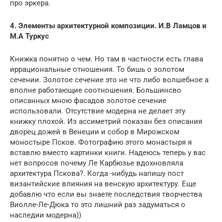
про эркера.
4. Элементы архитектурной композиции. И.В Ламцов и
М.А Туркус
Книжка понятно о чем. Но там в частности есть глава
иррациональные отношения. То бишь о золотом
сечении. Золотое сечение это не что либо волшебное а
вполне работающие соотношения. Большинсво
описанных мною фасадов золотое сечение
использовали. Отсутствие модерна не делает эту
книжку плохой. Из ассиметрий показан без описания
дворец дожей в Венеции и собор в Мирожском
моностыре Псков. Фотографию этого монастыря я
вставлю вместо картинки книги. Надеюсь теперь у вас
нет вопросов почему Ле Карбюзье вдохновляла
архитектура Пскова?. Когда -нибудь напишу пост
византийские влияния на венскую архитектуру. Еще
добавлю что если вы знаете последствия творчества
Виолле-Ле-Дюка то это лишний раз задуматься о
наследии модерна))