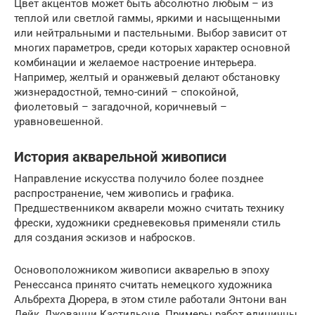
Цвет акцентов может быть абсолютно любым – из
теплой или светлой гаммы, яркими и насыщенными
или нейтральными и пастельными. Выбор зависит от
многих параметров, среди которых характер основной
комбинации и желаемое настроение интерьера.
Например, желтый и оранжевый делают обстановку
жизнерадостной, темно-синий – спокойной,
фиолетовый – загадочной, коричневый –
уравновешенной.
История акварельной живописи
Направление искусства получило более позднее
распространение, чем живопись и графика.
Предшественником акварели можно считать технику
фрески, художники средневековья применяли стиль
для создания эскизов и набросков.
Основоположником живописи акварелью в эпоху
Ренессанса принято считать немецкого художника
Альбрехта Дюрера, в этом стиле работали Энтони ван
Дейк, Джованни Кастильоне. Примеры работ единичны,