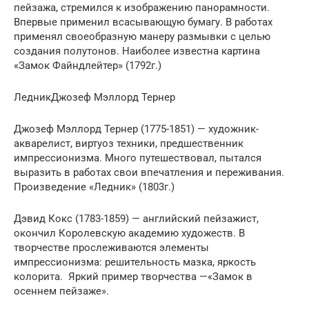
пейзажа, стремился к изображению панорамности.
Впервые применил всасывающую бумагу. В работах
применял своеобразную манеру размывки с целью
создания полутонов. Наиболее известна картина
«Замок Файндлейтер» (1792г.)
ЛедникДжозеф Мэллорд Тернер
Джозеф Мэллорд Тернер (1775-1851) — художник-
акварелист, виртуоз техники, предшественник
импрессионизма. Много путешествовал, пытался
выразить в работах свои впечатления и переживания.
Произведение «Ледник» (1803г.)
Дэвид Кокс (1783-1859) — английский пейзажист,
окончил Королевскую академию художеств. В
творчестве прослеживаются элементы
импрессионизма: решительность мазка, яркость
колорита. Яркий пример творчества —«Замок в
осеннем пейзаже».