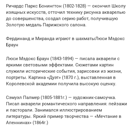
Ричардс Паркс Бонингтон (1802-1828) — окончил Школу
изящных искусств, отточил технику рисунка акварелью
до совершенства, создал серию работ, получившую
Золотую медаль Парижского салона.
Фердинанд и Миранда играют в шахматыЛюси Мэдокс
Браун
Люси Мэдокс Браун (1843-1894) — писала акварели с
яркими световыми эффектами. Сюжетами картин
служили исторические события, зарисовки из жизни,
портреты. Картина «Дуэт» (1870 г.), выставленная в
Королевской академии получила высокую оценку.
Cэмуэл Палмер (1805-1881г.) — художник-самоучка.
Писал акварели романтического направления: пейзажи
и пасторали. Занимался иллюстрированием
литературы. Яркий пример творчества — «Мечтание в
Апеннинах» (1864г.)