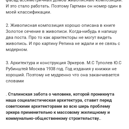
фасад ассиметричных домов живописные композиции.
И это стало работать. Поэтому Гартман он номер один в
моей классификации.
2. Живописная композиция хорошо описана в книге
Золотое сечение в живописи. Когда-нибудь я напишу
два поста. Про то как архитекторы не могут видеть
живопись. И про картину Репина не ждали и ее связь с
модерном.
3. Архитектура и конструкция Эркеров. М.С Туполев Ю.С
Рубинштей Москва 1938 год. Год издания у книжки не
хороший. Поэтому не мудренно что она заканчивается
словами
.
Сталинская забота о человеке, которой проникнута
наша социалистическая архитектура, ставит перед
советскими архитекторами во всю ширь проблему
эркера применительно к массовому жилищному и
коммунально-общественному строительству.
.