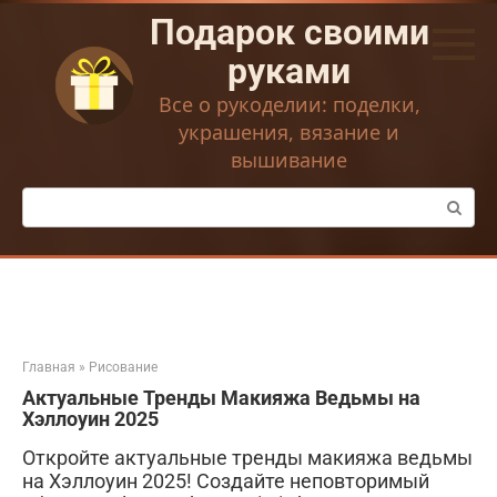
Перейти
Подарок своими
к
контенту
руками
Все о рукоделии: поделки,
украшения, вязание и
вышивание
Поиск:
Главная
»
Рисование
Актуальные Тренды Макияжа Ведьмы на
Хэллоуин 2025
Откройте актуальные тренды макияжа ведьмы
на Хэллоуин 2025! Создайте неповторимый