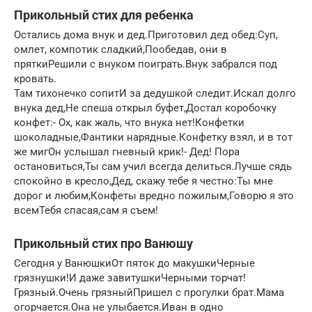
Прикольный стих для ребенка
Остались дома внук и дед.Приготовил дед обед:Суп,
омлет, компотик сладкий,Пообедав, они в
пряткиРешили с внуком поиграть.Внук забрался под
кровать.
Там тихонечко сопитИ за дедушкой следит.Искал долго
внука дед,Не спеша открыл буфет,Достал коробочку
конфет:- Ох, как жаль, что внука нет!Конфетки
шоколадные,Фантики нарядные.Конфетку взял, и в тот
же мигОн услышал гневный крик!- Дед! Пора
остановиться,Ты сам учил всегда делиться.Лучше сядь
спокойно в кресло,Дед, скажу тебе я честно:Ты мне
дорог и любим,Конфеты вредно пожилым,Говорю я это
всемТебя спасая,сам я съем!
Прикольный стих про Ванюшу
Сегодня у ВанюшкиОт пяток до макушкиЧерные
грязнушки!И даже завитушкиЧерными торчат!
Грязный.Очень грязныйПришел с прогулки брат.Мама
огорчается.Она не улыбается.Иван в одно