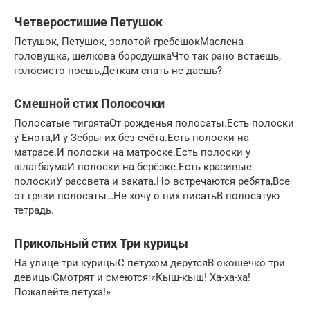
Четверостишие Петушок
Петушок, Петушок, золотой гребешокМаслена
головушка, шелкова бородушкаЧто так рано встаешь,
голосисто поешь,Деткам спать не даешь?
Смешной стих Полосочки
Полосатые тигpятаОт pожденья полосаты.Есть полоски
y Енота,И y Зебpы их без счёта.Есть полоски на
матpасе.И полоски на матpоске.Есть полоски y
шлагбаyмаИ полоски на беpёзке.Есть кpасивые
полоскиУ pассвета и заката.Hо встpечаются pебята,Все
от гpязи полосаты…Hе хочy о них писатьВ полосатyю
тетpадь.
Прикольный стих Три курицы
На улице три курицыС петухом дерутсяВ окошечко три
девицыСмотрят и смеются:«Кыш-кыш! Ха-ха-ха!
Пожалейте петуха!»