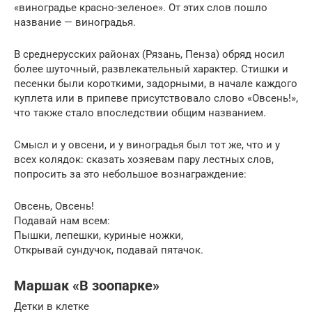
«виноградье красно-зеленое». От этих слов пошло
название — виноградья.
В среднерусских районах (Рязань, Пенза) обряд носил
более шуточный, развлекательный характер. Стишки и
песенки были короткими, задорными, в начале каждого
куплета или в припеве присутствовало слово «Овсень!»,
что также стало впоследствии общим названием.
Смысл и у овсени, и у виноградья был тот же, что и у
всех колядок: сказать хозяевам пару лестных слов,
попросить за это небольшое вознаграждение:
Овсень, Овсень!
Подавай нам всем:
Пышки, лепешки, куриные ножки,
Открывай сундучок, подавай пятачок.
Маршак «В зоопарке»
Детки в клетке