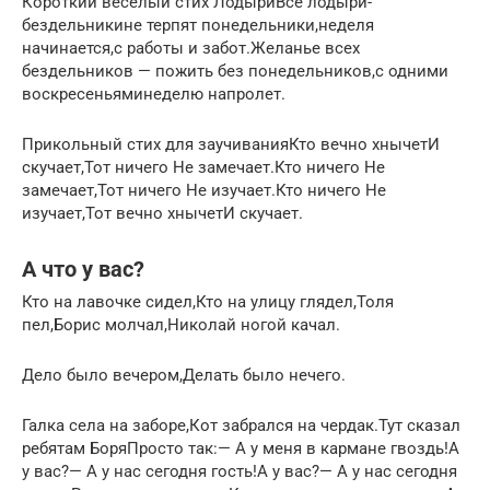
Короткий веселый стих ЛодыриВсе лодыри-
бездельникине терпят понедельники,неделя
начинается,с работы и забот.Желанье всех
бездельников — пожить без понедельников,с одними
воскресеньяминеделю напролет.
Прикольный стих для заучиванияКто вечно хнычетИ
скучает,Тот ничего Не замечает.Кто ничего Не
замечает,Тот ничего Не изучает.Кто ничего Не
изучает,Тот вечно хнычетИ скучает.
А что у вас?
Кто на лавочке сидел,Кто на улицу глядел,Толя
пел,Борис молчал,Николай ногой качал.
Дело было вечером,Делать было нечего.
Галка села на заборе,Кот забрался на чердак.Тут сказал
ребятам БоряПросто так:— А у меня в кармане гвоздь!А
у вас?— А у нас сегодня гость!А у вас?— А у нас сегодня