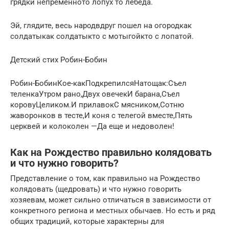
грядки непременното лопух то лебеда.
Эй, глядите, весь народвдруг пошел на огородкак
солдатыкак солдатыкто с мотыгойкто с лопатой.
Детский стих Робин-Бобин
Робин-БобинКое-какПодкрепилсяНатощак:Съел
теленкаУтром рано,Двух овечекИ барана,Съел
коровуЦеликом.И прилавокС мясником,Сотню
жаворонков в тесте,И коня с телегой вместе,Пять
церквей и колоколен —Да еще и недоволен!
Как на Рождество правильно колядовать
и что нужно говорить?
Представление о том, как правильно на Рождество
колядовать (щедровать) и что нужно говорить
хозяевам, может сильно отличаться в зависимости от
конкретного региона и местных обычаев. Но есть и ряд
общих традиций, которые характерны для