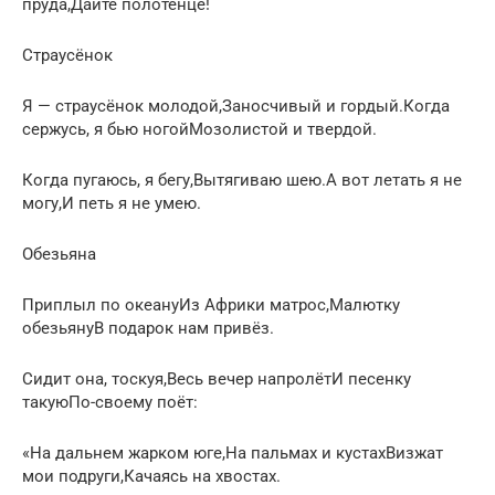
пруда,Дайте полотенце!
Страусёнок
Я — страусёнок молодой,Заносчивый и гордый.Когда
сержусь, я бью ногойМозолистой и твердой.
Когда пугаюсь, я бегу,Вытягиваю шею.А вот летать я не
могу,И петь я не умею.
Обезьяна
Приплыл по океануИз Африки матрос,Малютку
обезьянуВ подарок нам привёз.
Сидит она, тоскуя,Весь вечер напролётИ песенку
такуюПо-своему поёт:
«На дальнем жарком юге,На пальмах и кустахВизжат
мои подруги,Качаясь на хвостах.