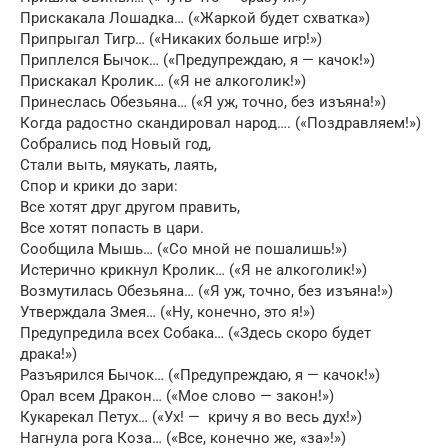
Прискакала Лошадка… («Жаркой будет схватка»)
Припрыгал Тигр… («Никаких больше игр!»)
Приплелся Бычок… («Предупреждаю, я — качок!»)
Прискакал Кролик… («Я не алкоголик!»)
Принеслась Обезьяна… («Я уж, точно, без изъяна!»)
Когда радостно скандировал народ…. («Поздравляем!»)
Собрались под Новый год,
Стали выть, мяукать, лаять,
Спор и крики до зари:
Все хотят друг другом править,
Все хотят попасть в цари.
Сообщила Мышь… («Со мной не пошалишь!»)
Истерично крикнул Кролик… («Я не алкоголик!»)
Возмутилась Обезьяна… («Я уж, точно, без изъяна!»)
Утверждала Змея… («Ну, конечно, это я!»)
Предупредила всех Собака… («Здесь скоро будет
драка!»)
Разъярился Бычок… («Предупреждаю, я — качок!»)
Орал всем Дракон… («Мое слово — закон!»)
Кукарекал Петух… («Ух! — кричу я во весь дух!»)
Нагнула рога Коза… («Все, конечно же, «за»!»)