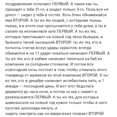
поздравление получают.ПЕРВЫЙ: А такие как ты
приходят к тебе 31-го, а уходит только 3-го. Пока все не
доест — сидит у тебя в гостях. Хоть блин обнамекайся
ему.ВТОРОЙ: А ты из тех людей, с которыми пьешь,
пьешь, а в итоге они просыпаются у себя дома, а ты в
салате на незнакомой хате.ПЕРВЫЙ: А ты из тех,
которые приглашают на новый год твою бывшую, и
бывшего твоей нынешней.ВТОРОЙ: ты из тех, кто в
полночь считая вслух удары курантов, всегда
сбиваются и на 11 ударе чокаться начинают.ПЕРВЫЙ: А
ты из тех, кто в кабаке начинает пялиться на баб из
компании за соседним столиком. И потом вся
новогодняя ночь состоит в том, чтобы отмазать этого
товарища от мужиков из этой компании.ВТОРОЙ: А ты
из тех, кто в декабре начинает антибиотики пить, и 1
января — последний день. И вот этот бедолага
держится до часа ночи, а потом «а хер с ними!» и
развязывается.ПЕРВЫЙ: А ты из тех, для которых
шампанское на новый год нужно только чтобы в него
кусочек шоколада кинуть, и
сидеть смотреть как он вверх-вниз плавает.ВТОРОЙ: