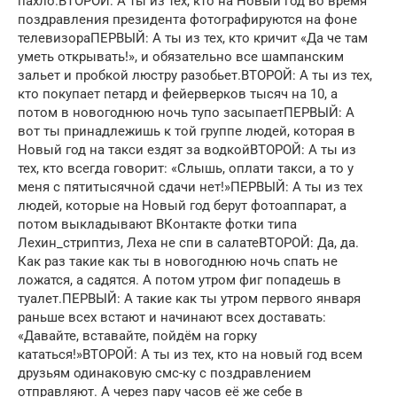
пахло.ВТОРОЙ: А ты из тех, кто на Новый год во время
поздравления президента фотографируются на фоне
телевизораПЕРВЫЙ: А ты из тех, кто кричит «Да че там
уметь открывать!», и обязательно все шампанским
зальет и пробкой люстру разобьет.ВТОРОЙ: А ты из тех,
кто покупает петард и фейерверков тысяч на 10, а
потом в новогоднюю ночь тупо засыпаетПЕРВЫЙ: А
вот ты принадлежишь к той группе людей, которая в
Новый год на такси ездят за водкойВТОРОЙ: А ты из
тех, кто всегда говорит: «Cлышь, оплати такси, а то у
меня с пятитысячной сдачи нет!»ПЕРВЫЙ: А ты из тех
людей, которые на Новый год берут фотоаппарат, а
потом выкладывают ВКонтакте фотки типа
Лехин_стриптиз, Леха не спи в салатеВТОРОЙ: Да, да.
Как раз такие как ты в новогоднюю ночь спать не
ложатся, а садятся. А потом утром фиг попадешь в
туалет.ПЕРВЫЙ: А такие как ты утром первого января
раньше всех встают и начинают всех доставать:
«Давайте, вставайте, пойдём на горку
кататься!»ВТОРОЙ: А ты из тех, кто на новый год всем
друзьям одинаковую смс-ку с поздравлением
отправляют. А через пару часов её же себе в