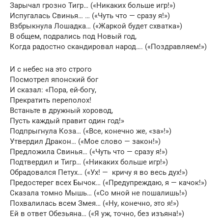
Зарычал грозно Тигр… («Никаких больше игр!»)
Испугалась Свинья… … («Чуть что — сразу я!»)
Взбрыкнула Лошадка… («Жаркой будет схватка»)
В общем, подрались под Новый год,
Когда радостно скандировал народ…. («Поздравляем!»)
И с небес на это строго
Посмотрел японский бог
И сказал: «Пора, ей-богу,
Прекратить переполох!
Встаньте в дружный хоровод,
Пусть каждый правит один год!»
Подпрыгнула Коза… («Все, конечно же, «за»!»)
Утвердил Дракон… («Мое слово — закон!»)
Предложила Свинья… («Чуть что — сразу я!»)
Подтвердил и Тигр… («Никаких больше игр!»)
Обрадовался Петух… («Ух! — кричу я во весь дух!»)
Предостерег всех Бычок… («Предупреждаю, я — качок!»)
Сказала томно Мышь… («Со мной не пошалишь!»)
Похвалилась всем Змея… («Ну, конечно, это я!»)
Ей в ответ Обезьяна… («Я уж, точно, без изъяна!»)