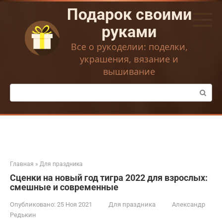
Перейти
Подарок своими
к
контенту
руками
Все о рукоделии: поделки,
украшения, вязание и
вышивание
Поиск:
Главная
»
Для праздника
Сценки на новый год тигра 2022 для взрослых:
смешные и современные
Опубликовано:
25 Ноя 2021
Для праздника
Александр
Редькин