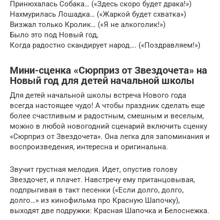
Принюхалась Собака… («Здесь скоро будет драка!»)
Нахмурилась Лошадка… («Жаркой будет схватка»)
Визжал только Кролик… («Я не алкоголик!»)
Было это под Новый год,
Когда радостно скандирует народ…. («Поздравляем!»)
Мини-сценка «Сюрприз от Звездочета» на
Новый год для детей начальной школы
Для детей начальной школы встреча Нового года
всегда настоящее чудо! А чтобы праздник сделать еще
более счастливым и радостным, смешным и веселым,
можно в любой новогодний сценарий включить сценку
«Сюрприз от Звездочета». Она легка для запоминания и
воспроизведения, интересна и оригинальна.
Звучит грустная мелодия. Идет, опустив голову
Звездочет, и плачет. Навстречу ему пританцовывая,
подпрыгивая в такт песенки («Если долго, долго,
долго…» из кинофильма про Красную Шапочку),
выходят две подружки: Красная Шапочка и Белоснежка.