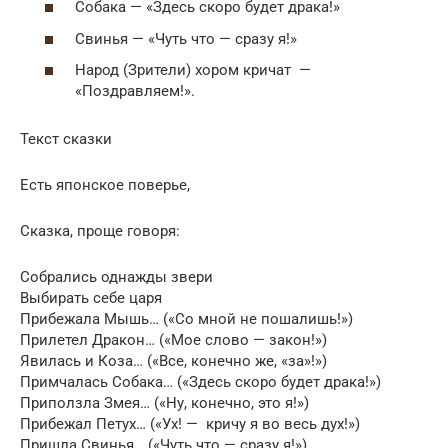
Собака — «Здесь скоро будет драка!»
Свинья — «Чуть что — сразу я!»
Народ (Зрители) хором кричат —
«Поздравляем!».
Текст сказки
Есть японское поверье,
Сказка, проще говоря:
Собрались однажды звери
Выбирать себе царя
Прибежала Мышь… («Со мной не пошалишь!»)
Прилетел Дракон… («Мое слово — закон!»)
Явилась и Коза… («Все, конечно же, «за»!»)
Примчалась Собака… («Здесь скоро будет драка!»)
Приползла Змея… («Ну, конечно, это я!»)
Прибежал Петух… («Ух! — кричу я во весь дух!»)
Пришла Свинья… («Чуть что — сразу я!»)