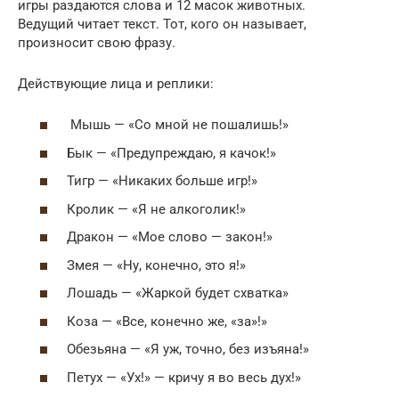
игры раздаются слова и 12 масок животных.
Ведущий читает текст. Тот, кого он называет,
произносит свою фразу.
Действующие лица и реплики:
Мышь — «Со мной не пошалишь!»
Бык — «Предупреждаю, я качок!»
Тигр — «Никаких больше игр!»
Кролик — «Я не алкоголик!»
Дракон — «Мое слово — закон!»
Змея — «Ну, конечно, это я!»
Лошадь — «Жаркой будет схватка»
Коза — «Все, конечно же, «за»!»
Обезьяна — «Я уж, точно, без изъяна!»
Петух — «Ух!» — кричу я во весь дух!»