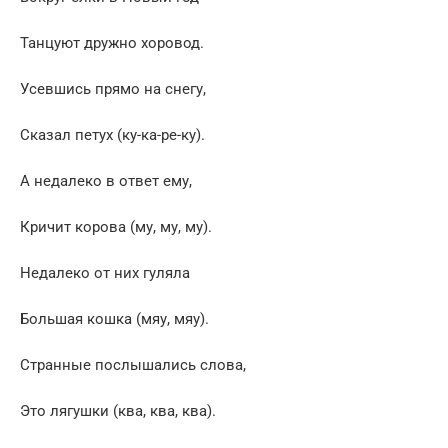
Танцуют дружно хоровод.
Усевшись прямо на снегу,
Сказал петух (ку-ка-ре-ку).
А недалеко в ответ ему,
Кричит корова (му, му, му).
Недалеко от них гуляла
Большая кошка (мяу, мяу).
Странные послышались слова,
Это лягушки (ква, ква, ква).