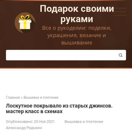
Перейти
Подарок своими
к
контенту
руками
Все о рукоделии: поделки,
украшения, вязание и
вышивание
Поиск:
Главная
»
Вышивка и плетение
Лоскутное покрывало из старых джинсов.
мастер класс в схемах
Опубликовано:
25 Ноя 2021
Вышивка и плетение
Александр Редькин