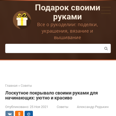
Перейти
Подарок своими
к
контенту
руками
Все о рукоделии: поделки,
украшения, вязание и
вышивание
Поиск:
Главная
»
Советы
Лоскутное покрывало своими руками для
начинающих: уютно и красиво
Опубликовано:
25 Ноя 2021
Советы
Александр Редькин