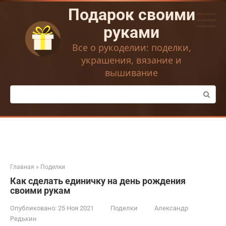
Перейти
Подарок своими
к
контенту
руками
Все о рукоделии: поделки,
украшения, вязание и
вышивание
Поиск:
Главная
»
Поделки
Как сделать единичку на день рождения
своими рукам
Опубликовано:
25 Ноя 2021
Поделки
Александр
Редькин