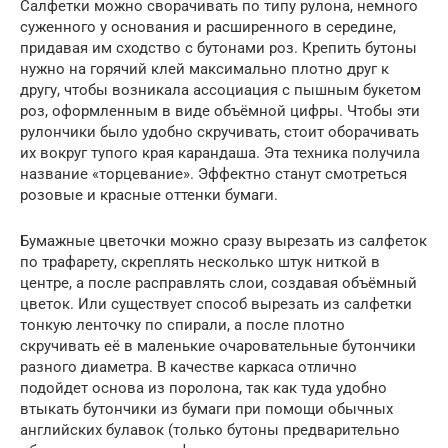
Салфетки можно сворачивать по типу рулона, немного
суженного у основания и расширенного в середине,
придавая им сходство с бутонами роз. Крепить бутоны
нужно на горячий клей максимально плотно друг к
другу, чтобы возникала ассоциация с пышным букетом
роз, оформленным в виде объёмной цифры. Чтобы эти
рулончики было удобно скручивать, стоит оборачивать
их вокруг тупого края карандаша. Эта техника получила
название «торцевание». Эффектно станут смотреться
розовые и красные оттенки бумаги.
Бумажные цветочки можно сразу вырезать из салфеток
по трафарету, скреплять несколько штук ниткой в
центре, а после расправлять слои, создавая объёмный
цветок. Или существует способ вырезать из салфетки
тонкую ленточку по спирали, а после плотно
скручивать её в маленькие очаровательные бутончики
разного диаметра. В качестве каркаса отлично
подойдет основа из поролона, так как туда удобно
втыкать бутончики из бумаги при помощи обычных
английских булавок (только бутоны предварительно