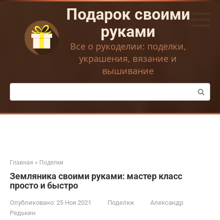
Перейти
Подарок своими
к
контенту
руками
Все о рукоделии: поделки,
украшения, вязание и
вышивание
Поиск:
Главная
»
Поделки
Земляника своими руками: мастер класс
просто и быстро
Опубликовано:
25 Ноя 2021
Поделки
Александр
Редькин