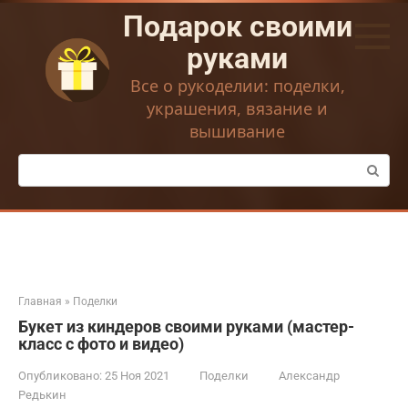
Перейти
Подарок своими
к
контенту
руками
Все о рукоделии: поделки,
украшения, вязание и
вышивание
Поиск:
Главная
»
Поделки
Букет из киндеров своими руками (мастер-
класс с фото и видео)
Опубликовано:
25 Ноя 2021
Поделки
Александр
Редькин