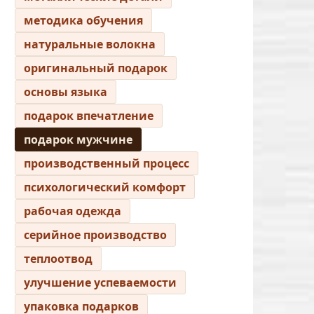
методика обучения
натуральные волокна
оригинальный подарок
основы языка
подарок впечатление
подарок мужчине
производственный процесс
психологический комфорт
рабочая одежда
серийное производство
теплоотвод
улучшение успеваемости
упаковка подарков