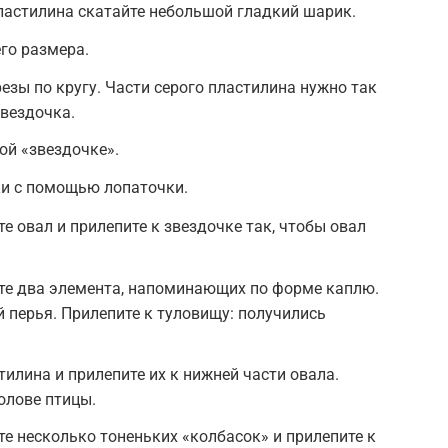
пластилина скатайте небольшой гладкий шарик.
го размера.
езы по кругу. Части серого пластилина нужно так
звездочка.
ой «звездочке».
ки с помощью лопаточки.
е овал и прилепите к звездочке так, чтобы овал
йте два элемента, напоминающих по форме каплю.
й перья. Прилепите к туловищу: получились
тилина и прилепите их к нижней части овала.
олове птицы.
те несколько тоненьких «колбасок» и прилепите к