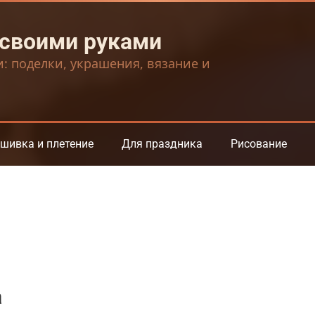
 своими руками
и: поделки, украшения, вязание и
шивка и плетение
Для праздника
Рисование
а