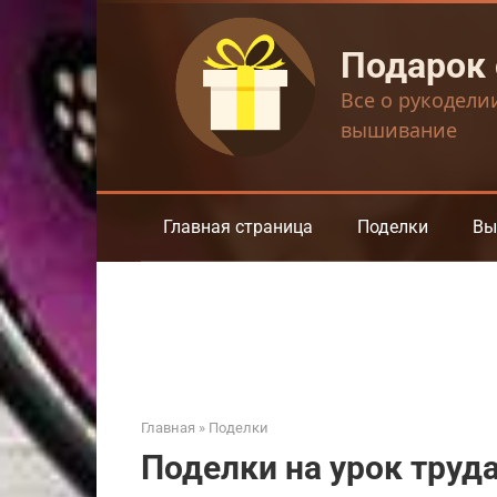
Перейти
к
Подарок
контенту
Все о рукодели
вышивание
Главная страница
Поделки
Вы
Главная
»
Поделки
Поделки на урок труд