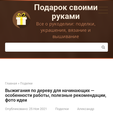
Перейти
Подарок своими
к
контенту
руками
Все о рукоделии: поделки,
украшения, вязание и
вышивание
Поиск:
Главная
»
Поделки
Выжигания по дереву для начинающих —
особенности работы, полезные рекомендации,
фото идеи
Опубликовано:
25 Ноя 2021
Поделки
Александр