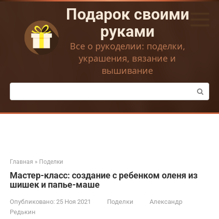
Перейти
Подарок своими
к
контенту
руками
Все о рукоделии: поделки,
украшения, вязание и
вышивание
Поиск:
Главная
»
Поделки
Мастер-класс: создание с ребенком оленя из
шишек и папье-маше
Опубликовано:
25 Ноя 2021
Поделки
Александр
Редькин