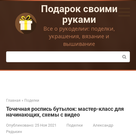
Перейти
Подарок своими
к
контенту
руками
Все о рукоделии: поделки,
украшения, вязание и
вышивание
Поиск:
Главная
»
Поделки
Точечная роспись бутылок: мастер-класс для
начинающих, схемы с видео
Опубликовано:
25 Ноя 2021
Поделки
Александр
Редькин