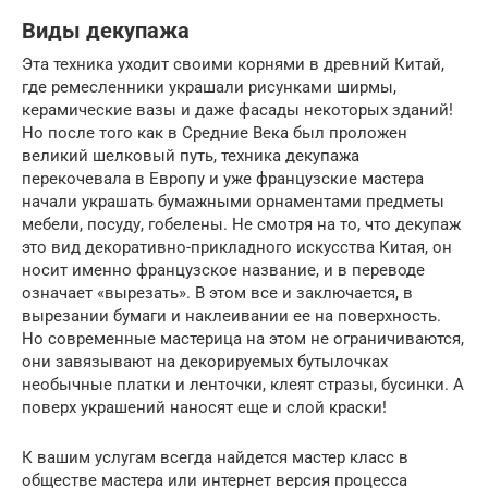
Виды декупажа
Эта техника уходит своими корнями в древний Китай,
где ремесленники украшали рисунками ширмы,
керамические вазы и даже фасады некоторых зданий!
Но после того как в Средние Века был проложен
великий шелковый путь, техника декупажа
перекочевала в Европу и уже французские мастера
начали украшать бумажными орнаментами предметы
мебели, посуду, гобелены. Не смотря на то, что декупаж
это вид декоративно-прикладного искусства Китая, он
носит именно французское название, и в переводе
означает «вырезать». В этом все и заключается, в
вырезании бумаги и наклеивании ее на поверхность.
Но современные мастерица на этом не ограничиваются,
они завязывают на декорируемых бутылочках
необычные платки и ленточки, клеят стразы, бусинки. А
поверх украшений наносят еще и слой краски!
К вашим услугам всегда найдется мастер класс в
обществе мастера или интернет версия процесса