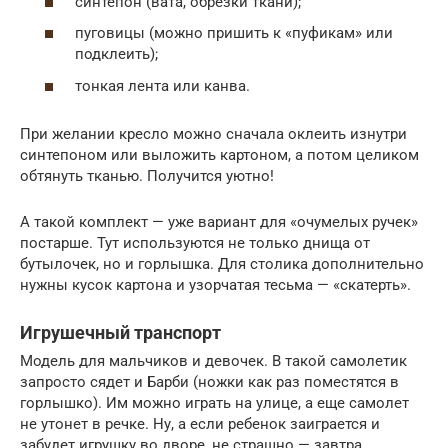
синтепон (вата, обрезки ткани);
пуговицы (можно пришить к «пуфикам» или
подклеить);
тонкая лента или канва.
При желании кресло можно сначала оклеить изнутри
синтепоном или выложить картоном, а потом целиком
обтянуть тканью. Получится уютно!
А такой комплект — уже вариант для «очумелых ручек»
постарше. Тут используются не только днища от
бутылочек, но и горлышка. Для столика дополнительно
нужны кусок картона и узорчатая тесьма — «скатерть».
Игрушечный транспорт
Модель для мальчиков и девочек. В такой самолетик
запросто сядет и Барби (ножки как раз поместятся в
горлышко). Им можно играть на улице, а еще самолет
не утонет в речке. Ну, а если ребенок заиграется и
забудет игрушку во дворе, не страшно — завтра