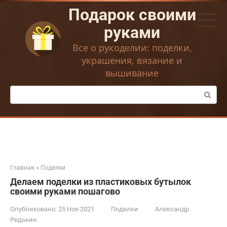
Перейти
Подарок своими
к
контенту
руками
Все о рукоделии: поделки,
украшения, вязание и
вышивание
Поиск:
Главная
»
Поделки
Делаем поделки из пластиковых бутылок
своими руками пошагово
Опубликовано:
25 Ноя 2021
Поделки
Александр
Редькин