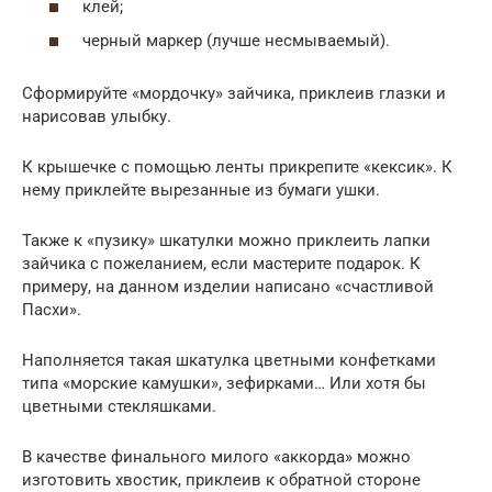
клей;
черный маркер (лучше несмываемый).
Сформируйте «мордочку» зайчика, приклеив глазки и
нарисовав улыбку.
К крышечке с помощью ленты прикрепите «кексик». К
нему приклейте вырезанные из бумаги ушки.
Также к «пузику» шкатулки можно приклеить лапки
зайчика с пожеланием, если мастерите подарок. К
примеру, на данном изделии написано «счастливой
Пасхи».
Наполняется такая шкатулка цветными конфетками
типа «морские камушки», зефирками… Или хотя бы
цветными стекляшками.
В качестве финального милого «аккорда» можно
изготовить хвостик, приклеив к обратной стороне