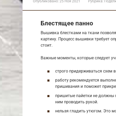
Опубликовано:
25 Ноя 2021
Рубрика:
Подел
Блестящее панно
Вышивка блестками на ткани позволя
картину. Процесс вышивки требует опр
стоит.
Важные моменты, которые следует уч
строго придерживаться схем 
работу рекомендуется выполнят
пришивания и поможет прикре
пришитые пайетки не должны м
ним проводить рукой.
нельзя гладить утюгом. Это мо