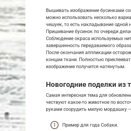
Вышивать изображение бусинками сог
можно использовать несколько вари
чешуек, то есть накладывание одной 
Пришивание бусинок по очереди дела
Соблюдение окраса используемых нит
завершенность передаваемого образа
После окончания аппликации осторожн
концам ткани. Полностью приклеивать
изображение получится натянутым.
Новогодние поделки из 
Самая интересная тема для обновлен
чествуют какое-то животное по вост
руками соорудить милую мордашку –
Пример для года Собаки.