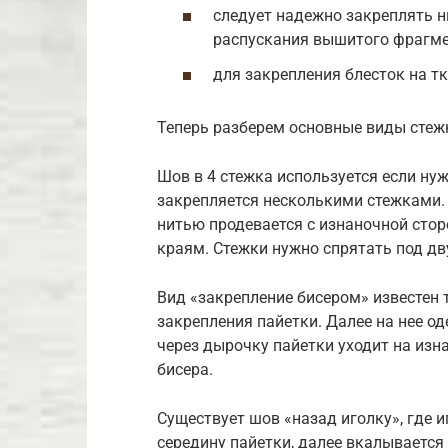
следует надежно закреплять н
распускания вышитого фрагме
для закрепления блесток на т
Теперь разберем основные виды стежк
Шов в 4 стежка используется если ну
закрепляется несколькими стежками. 
нитью продевается с изнаночной стор
краям. Стежки нужно спрятать под дв
Вид «закрепление бисером» известен т
закрепления пайетки. Далее на нее од
через дырочку пайетки уходит на из
бисера.
Существует шов «назад иголку», где и
середину пайетки, далее вкалывается 