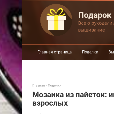
Перейти
к
Подарок
контенту
Все о рукодели
вышивание
Главная страница
Поделки
Вы
Главная
»
Поделки
Мозаика из пайеток: 
взрослых