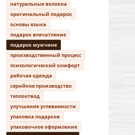
натуральные волокна
оригинальный подарок
основы языка
подарок впечатление
подарок мужчине
производственный процесс
психологический комфорт
рабочая одежда
серийное производство
теплоотвод
улучшение успеваемости
упаковка подарков
упаковочное оформление