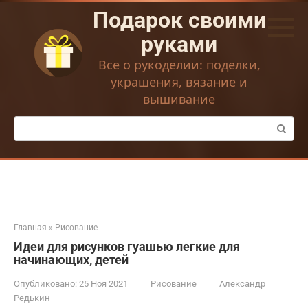
Перейти
Подарок своими
к
контенту
руками
Все о рукоделии: поделки,
украшения, вязание и
вышивание
Поиск:
Главная
»
Рисование
Идеи для рисунков гуашью легкие для
начинающих, детей
Опубликовано:
25 Ноя 2021
Рисование
Александр
Редькин