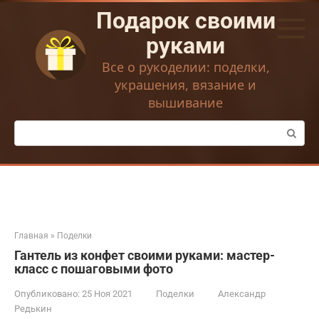
Перейти
Подарок своими
к
контенту
руками
Все о рукоделии: поделки,
украшения, вязание и
вышивание
Поиск:
Главная
»
Поделки
Гантель из конфет своими руками: мастер-
класс с пошаговыми фото
Опубликовано:
25 Ноя 2021
Поделки
Александр
Редькин