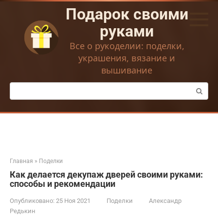
Перейти
Подарок своими
к
контенту
руками
Все о рукоделии: поделки,
украшения, вязание и
вышивание
Поиск:
Главная
»
Поделки
Как делается декупаж дверей своими руками:
способы и рекомендации
Опубликовано:
25 Ноя 2021
Поделки
Александр
Редькин