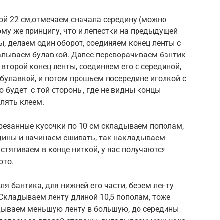
ой 22 см,отмечаем сначала середину (можно
ому же принципу, что и лепестки на предыдущей
ы, делаем один оборот, соединяем конец ленты с
калываем булавкой. Далее переворачиваем бантик
 второй конец ленты, соединяем его с серединой,
 булавкой, и потом прошьем посередине иголкой с
о будет с той стороны, где не видны концы
плять клеем.
резанные кусочки по 10 см складываем пополам,
дины и начинаем сшивать, так накладываем
стягиваем в конце ниткой, у нас получаются
ото.
я бантика, для нижней его части, берем ленту
. Складываем ленту длиной 10,5 пополам, тоже
ладываем меньшую ленту в большую, до середины