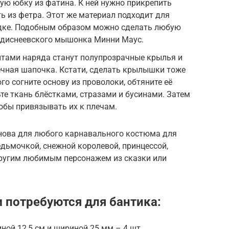
ую юбку из фатина. К ней нужно прикрепить
ать из фетра. Этот же материал подходит для
одке. Подобным образом можно сделать любую
, диснеевского мышонка Минни Маус.
тами наряда станут полупрозрачные крылья и
ечная шапочка. Кстати, сделать крылышки тоже
о согните основу из проволоки, обтяните её
те ткань блёстками, стразами и бусинами. Затем
обы привязывать их к плечам.
нова для любого карнавального костюма для
едьмочкой, снежной королевой, принцессой,
другим любимым персонажем из сказки или
 потребуются для бантика:
ной 12,5 см и шириной 25 мм – 4 шт