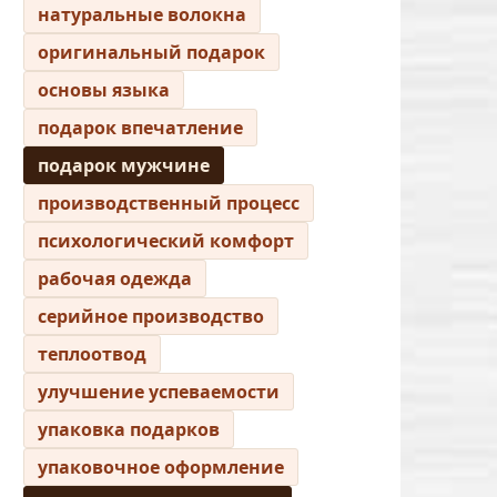
натуральные волокна
оригинальный подарок
основы языка
подарок впечатление
подарок мужчине
производственный процесс
психологический комфорт
рабочая одежда
серийное производство
теплоотвод
улучшение успеваемости
упаковка подарков
упаковочное оформление