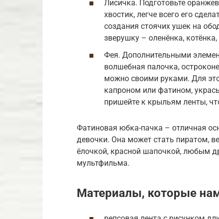
Лисичка. Подготовьте оранжев
хвостик, легче всего его сдел
создания стоячих ушек на об
зверушку – оленёнка, котёнка
Фея. Дополнительными элемен
волшебная палочка, острокон
можно своими руками. Для этог
капроном или фатином, укрась
пришейте к крыльям ленты, чт
Фатиновая юбка-пачка – отличная ос
девочки. Она может стать пиратом, в
ёлочкой, красной шапочкой, любым 
мультфильма.
Материалы, которые нам
репсовая лента с рисунком дли