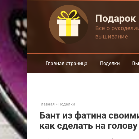
Перейти
к
Подарок
контенту
Все о рукодели
вышивание
Главная страница
Поделки
Вы
Главная
»
Поделки
Бант из фатина своим
как сделать на голову