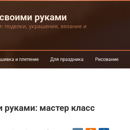
 своими руками
и: поделки, украшения, вязание и
шивка и плетение
Для праздника
Рисование
и руками: мастер класс