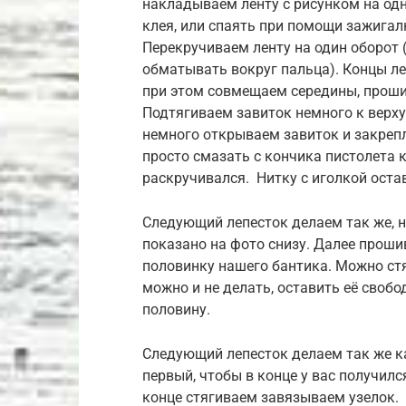
накладываем ленту с рисунком на од
клея, или спаять при помощи зажигалк
Перекручиваем ленту на один оборот 
обматывать вокруг пальца). Концы ле
при этом совмещаем середины, проши
Подтягиваем завиток немного к верху
немного открываем завиток и закрепл
просто смазать с кончика пистолета 
раскручивался. Нитку с иголкой ост
Следующий лепесток делаем так же, н
показано на фото снизу. Далее проши
половинку нашего бантика. Можно стян
можно и не делать, оставить её своб
половину.
Следующий лепесток делаем так же ка
первый, чтобы в конце у вас получилс
конце стягиваем завязываем узелок.