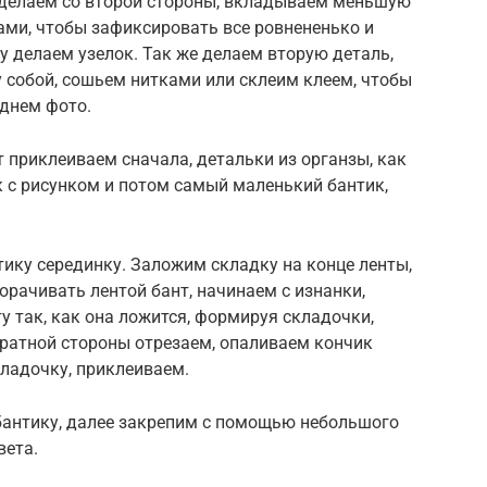
е делаем со второй стороны, вкладываем меньшую
ами, чтобы зафиксировать все ровнененько и
у делаем узелок. Так же делаем вторую деталь,
 собой, сошьем нитками или склеим клеем, чтобы
еднем фото.
 приклеиваем сначала, детальки из органзы, как
к с рисунком и потом самый маленький бантик,
ику серединку. Заложим складку на конце ленты,
орачивать лентой бант, начинаем с изнанки,
у так, как она ложится, формируя складочки,
обратной стороны отрезаем, опаливаем кончик
кладочку, приклеиваем.
бантику, далее закрепим с помощью небольшого
вета.