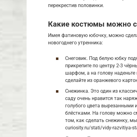
перекрестив половинки.
Какие костюмы можно сд
Имея фатиновую юбочку, можно сдела
новогоднего утренника:
Снеговик. Под белую юбку под
прикрепите по центру 2-3 чёр
шарфом, а на голову наденьте
сделайте из оранжевого карто
Снежинка. Это один из класси
саду очень нравится так наря
голубого цвета вырезанными и
блёстками. На голову можно с
том, как сделать снежинку, мы 
curiosity.ru/stati/vidy-razvitiya-