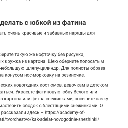
елать с юбкой из фатина
ть очень красивые и забавные наряды для
берите такую же кофточку без рисунка,
ных кружка из картона. Шею оберните полосатым
 небольшую шляпу-цилиндр. Для полноты образа
на конусом нос-морковку на резиночке.
ческих новогодних костюмов, девочкам в детском
жаться. Украсьте фатиновую юбку белого или
з картона или фетра снежинками, посыпьте пачку
мастерить ободок с блестящими снежинками. О
рассказали здесь – https://academy-of-
stati/tvorchestvo/kak-sdelat-novogodnie-snezhinki/.