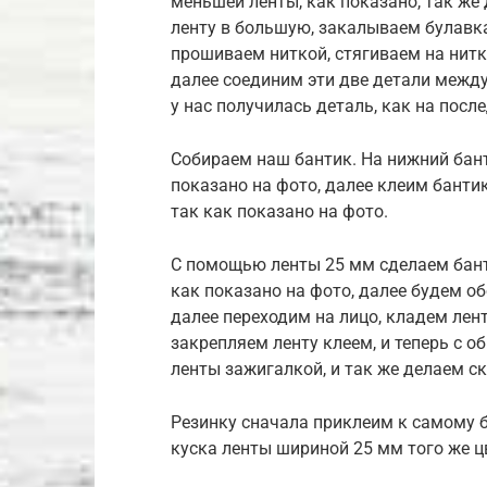
меньшей ленты, как показано, так ж
ленту в большую, закалываем булавк
прошиваем ниткой, стягиваем на нитк
далее соединим эти две детали между
у нас получилась деталь, как на посл
Собираем наш бантик. На нижний бант
показано на фото, далее клеим банти
так как показано на фото.
С помощью ленты 25 мм сделаем бант
как показано на фото, далее будем об
далее переходим на лицо, кладем лент
закрепляем ленту клеем, и теперь с 
ленты зажигалкой, и так же делаем с
Резинку сначала приклеим к самому 
куска ленты шириной 25 мм того же ц