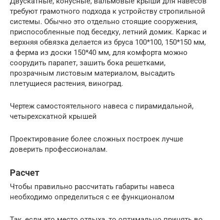
Двускатные, конусные, вальмовые крыши для навесов
требуют грамотного подхода к устройству стропильной
системы. Обычно это отдельно стоящие сооружения,
приспособленные под беседку, летний домик. Каркас и
верхняя обвязка делается из бруса 100*100, 150*150 мм,
а ферма из доски 150*40 мм, для комфорта можно
соорудить парапет, зашить бока решетками,
прозрачным листовым материалом, высадить
плетущиеся растения, виноград.
Чертеж самостоятельного навеса с пирамидальной,
четырехскатной крышей
Проектирование более сложных построек лучше
доверить профессионалам.
Расчет
Чтобы правильно рассчитать габариты навеса
необходимо определиться с ее функционалом
Так, если это место отдыха, то оптимально принять во