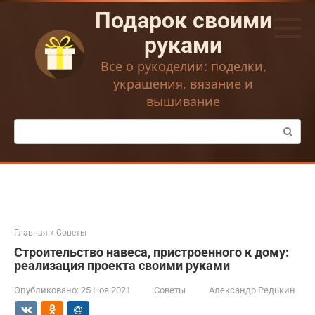
Перейти
Подарок своими
к
контенту
руками
Все о рукоделии: поделки,
украшения, вязание и
вышивание
Поиск:
Главная
»
Советы
Строительство навеса, пристроенного к дому:
реализация проекта своими руками
Опубликовано:
25 Ноя 2021
Советы
Александр Редькин