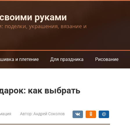
 своими руками
и: поделки, украшения, вязание и
шивка и плетение
Для праздника
Рисование
дарок: как выбрать
мация
Автор:
Андрей Соколов