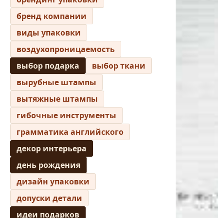
бренд компании
виды упаковки
воздухопроницаемость
выбор подарка
выбор ткани
вырубные штампы
вытяжные штампы
гибочные инструменты
грамматика английского
декор интерьера
день рождения
дизайн упаковки
допуски детали
идеи подарков