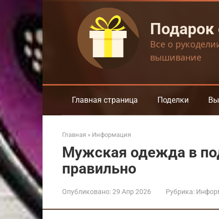
Перейти
к
Подарок
контенту
Все о рукодели
вышивание
Главная страница
Поделки
Вы
Главная
»
Информация
Мужская одежда в по
правильно
Опубликовано:
29 Апр 2026
Рубрика:
Инфор