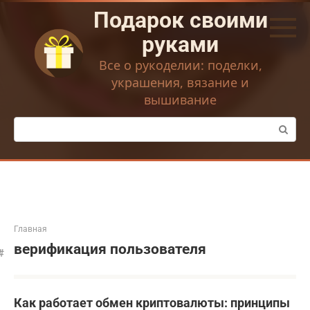
Перейти
Подарок своими
к
контенту
руками
Все о рукоделии: поделки,
украшения, вязание и
вышивание
Поиск:
Главная
верификация пользователя
Как работает обмен криптовалюты: принципы