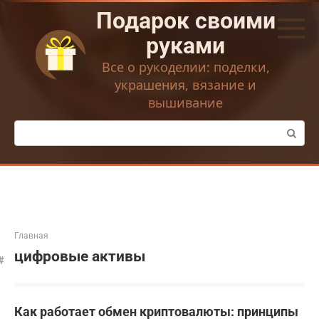
Перейти
Подарок своими
к
контенту
руками
Все о рукоделии: поделки,
украшения, вязание и
вышивание
Поиск:
Главная
цифровые активы
Как работает обмен криптовалюты: принципы