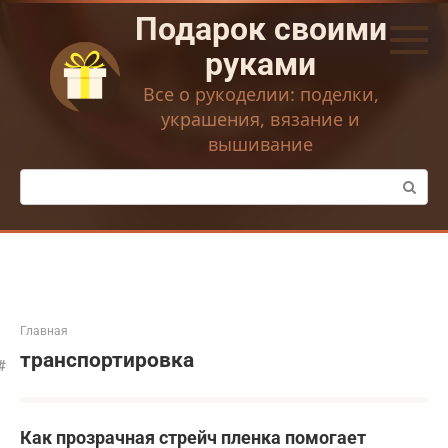
Перейти
Подарок своими
к
контенту
руками
Все о рукоделии: поделки,
украшения, вязание и
вышивание
Поиск:
Главная
транспортировка
Как прозрачная стрейч пленка помогает