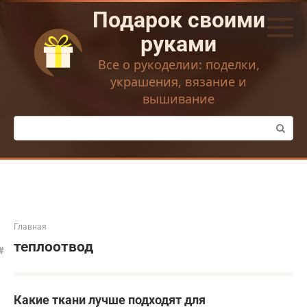
Перейти
Подарок своими
к
контенту
руками
Все о рукоделии: поделки,
украшения, вязание и
вышивание
Поиск:
Главная
теплоотвод
Какие ткани лучше подходят для