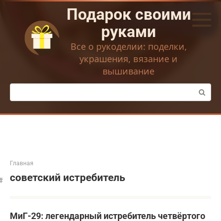
Перейти
Подарок своими
к
контенту
руками
Все о рукоделии: поделки,
украшения, вязание и
вышивание
Поиск:
Главная
советский истребитель
МиГ-29: легендарный истребитель четвёртого