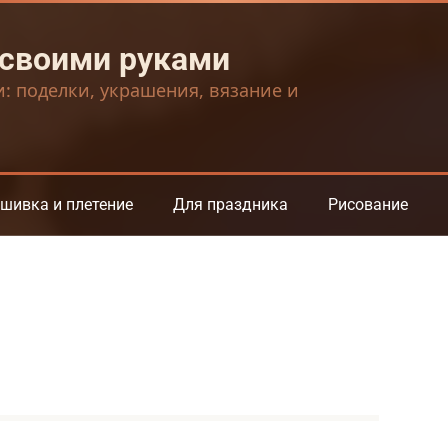
 своими руками
и: поделки, украшения, вязание и
шивка и плетение
Для праздника
Рисование