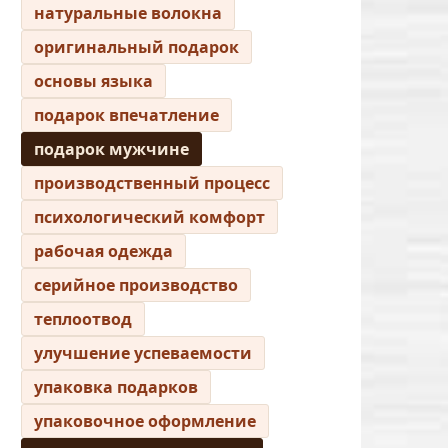
натуральные волокна
оригинальный подарок
основы языка
подарок впечатление
подарок мужчине
производственный процесс
психологический комфорт
рабочая одежда
серийное производство
теплоотвод
улучшение успеваемости
упаковка подарков
упаковочное оформление