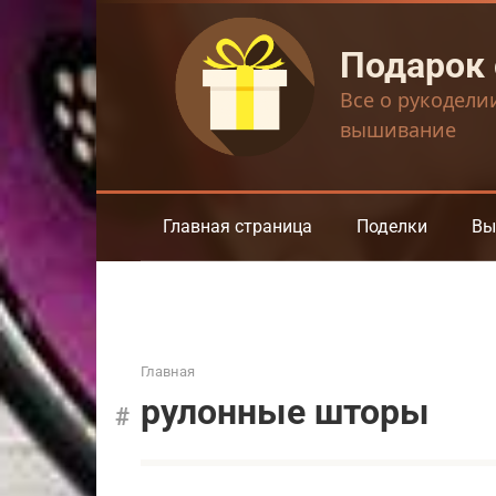
Перейти
к
Подарок
контенту
Все о рукодели
вышивание
Главная страница
Поделки
Вы
Главная
рулонные шторы