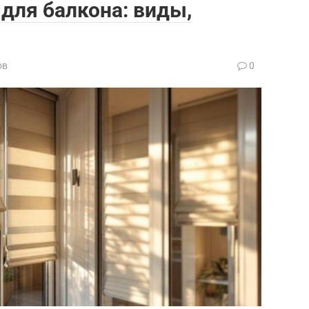
для балкона: виды,
ов
0